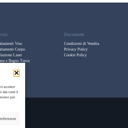
rvizi
Documenti
ttamenti Viso
Condizioni di Vendita
attamenti Corpo
Privacy Policy
lazione Laser
Cookie Policy
una e Bagno Turco
ssaggi
te Private
e/o accedere
e dati come il
consenso può
preferenze