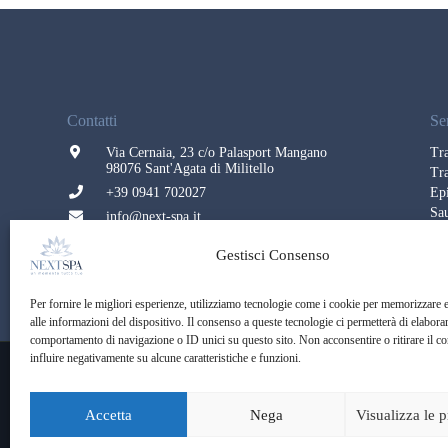
Contatti
Se
Via Cernaia, 23 c/o Palasport Mangano
Tra
98076 Sant'Agata di Militello
Tr
+39 0941 702027
Epi
Sa
info@next-spa.it
Ma
Fes
Gestisci Consenso
Per fornire le migliori esperienze, utilizziamo tecnologie come i cookie per memorizzare 
alle informazioni del dispositivo. Il consenso a queste tecnologie ci permetterà di elaborar
comportamento di navigazione o ID unici su questo sito. Non acconsentire o ritirare il 
influire negativamente su alcune caratteristiche e funzioni.
Copyright © Next SPA
Accetta
Nega
Visualizza le 
Palasport Mangano S.r.l.
Credits