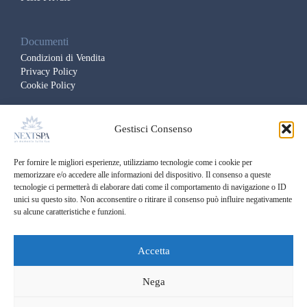
Documenti
Condizioni di Vendita
Privacy Policy
Cookie Policy
Gestisci Consenso
Il luogo
del Benessere e della Bellezza
, dove corpo e mente si
rigenerano attraverso la riscoperta delle emozioni più autentiche e
Per fornire le migliori esperienze, utilizziamo tecnologie come i cookie per
dell’armonia con sé stessi.
memorizzare e/o accedere alle informazioni del dispositivo. Il consenso a queste
tecnologie ci permetterà di elaborare dati come il comportamento di navigazione o ID
unici su questo sito. Non acconsentire o ritirare il consenso può influire negativamente
su alcune caratteristiche e funzioni.
Accetta
Copyright © Next SPA
Palasport Mangano S.r.l.
Nega
Credits