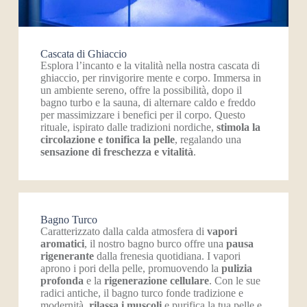
Cascata di Ghiaccio
Esplora l’incanto e la vitalità nella nostra cascata di
ghiaccio, per rinvigorire mente e corpo. Immersa in
un ambiente sereno, offre la possibilità, dopo il
bagno turbo e la sauna, di alternare caldo e freddo
per massimizzare i benefici per il corpo. Questo
rituale, ispirato dalle tradizioni nordiche,
stimola la
circolazione e tonifica la pelle
, regalando una
sensazione di freschezza e vitalità
.
Bagno Turco
Caratterizzato dalla calda atmosfera di
vapori
aromatici
, il nostro bagno burco offre una
pausa
rigenerante
dalla frenesia quotidiana. I vapori
aprono i pori della pelle, promuovendo la
pulizia
profonda
e la
rigenerazione cellulare
. Con le sue
radici antiche, il bagno turco fonde tradizione e
modernità,
rilassa i muscoli
e purifica la tua pelle e